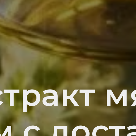
стракт м
м с дост