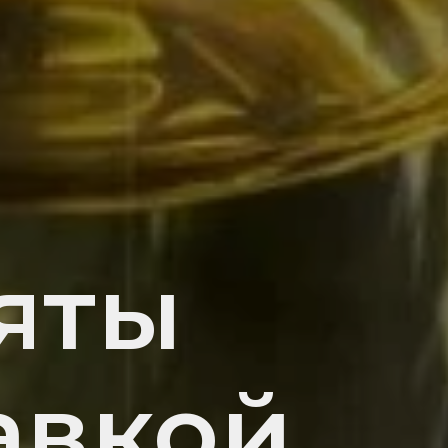
яты
авкой