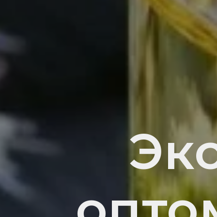
Эк
опто