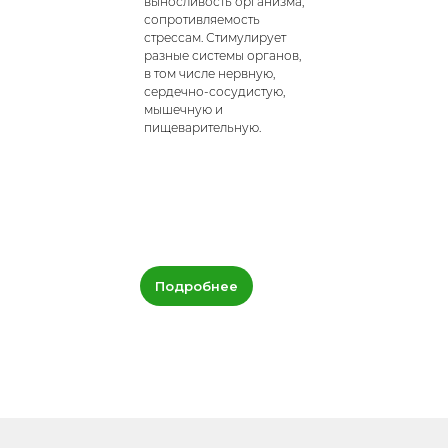
выносливость организма,
сопротивляемость
стрессам. Стимулирует
разные системы органов,
в том числе нервную,
сердечно-сосудистую,
мышечную и
пищеварительную.
Подробнее