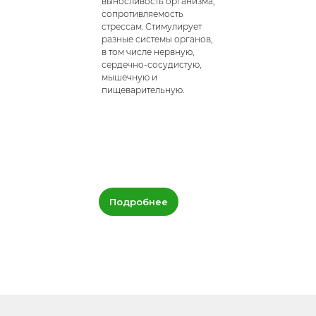
выносливость организма,
сопротивляемость
стрессам. Стимулирует
разные системы органов,
в том числе нервную,
сердечно-сосудистую,
мышечную и
пищеварительную.
Подробнее