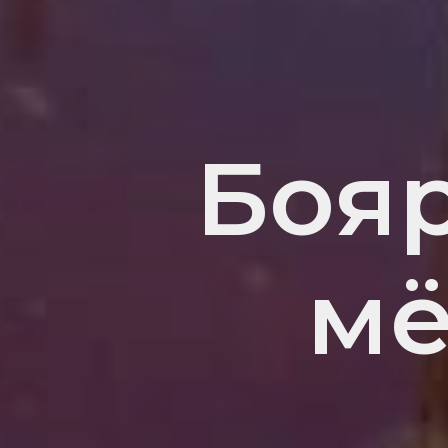
Боя
мё