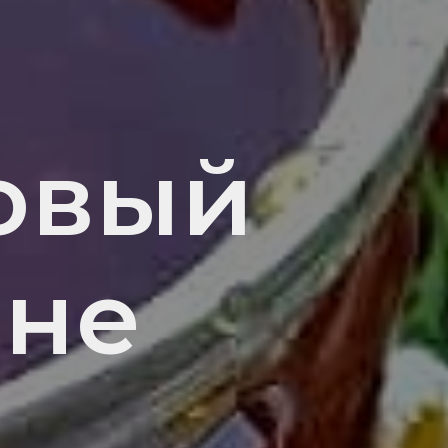
овый
ане