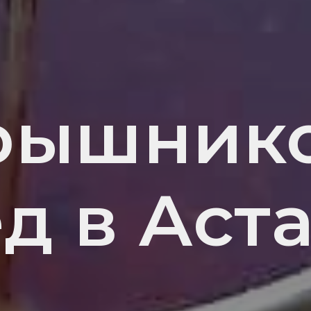
рышник
д в Аст