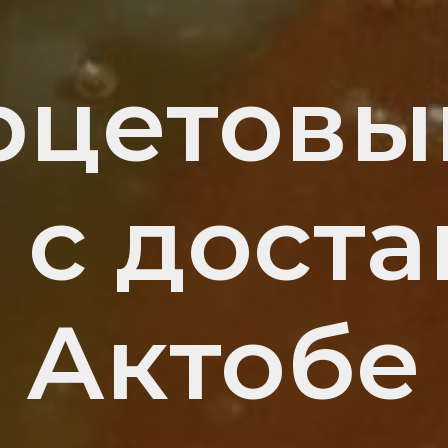
рцетовы
 с доста
Актобе