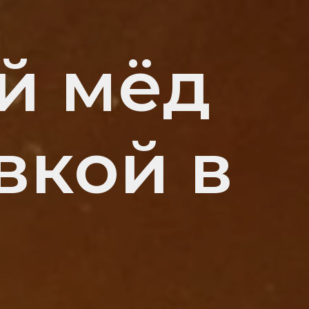
й мёд
вкой в