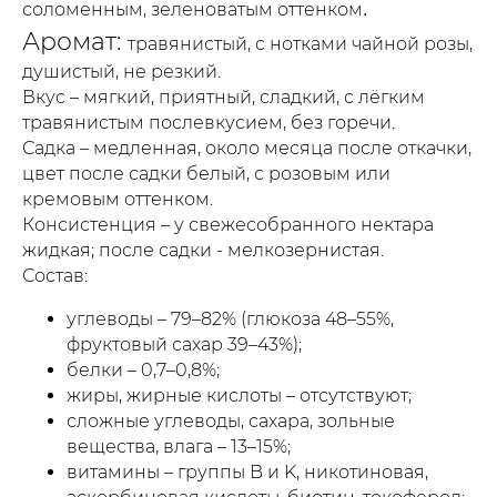
.
соломенным, зеленоватым оттенком
Аромат:
травянистый, с нотками чайной розы,
душистый, не резкий.
Вкус – мягкий, приятный, сладкий, с лёгким
травянистым послевкусием, без горечи.
Садка – медленная, около месяца после откачки,
цвет после садки белый, с розовым или
кремовым оттенком.
Консистенция – у свежесобранного нектара
жидкая; после садки - мелкозернистая.
Состав:
углеводы – 79–82% (глюкоза 48–55%,
фруктовый сахар 39–43%);
белки – 0,7–0,8%;
жиры, жирные кислоты – отсутствуют;
сложные углеводы, сахара, зольные
вещества, влага – 13–15%;
витамины – группы B и K, никотиновая,