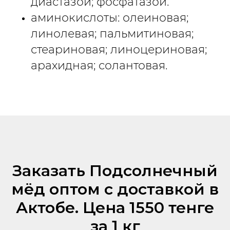
диастазой; фосфатазой.
аминокислоты: олеиновая;
линолевая; пальмитиновая;
стеариновая; линоцериновая;
арахидная; солантовая.
Заказать Подсолнечный
мёд оптом с доставкой в
Актобе. Цена 1550 тенге
за 1 кг