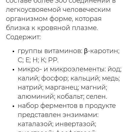
составе более 300 соединений в
легкоусвояемой человеческим
организмом форме, которая
близка к кровяной плазме.
Содержит:
группы витаминов: β-каротин;
С; Е; Н; К; РР.
микро- и микроэлементы: йод;
калий; фосфор; кальций; медь;
натрий; марганец; магний;
алюминий; кобальт; селен.
набор ферментов в продукте
представлен энзимами:
каталазой; инвертазой;