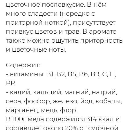
цветочное послевкусие. В нём
много сладости (нередко с
приторной ноткой), присутствует
привкус цветов и трав. В аромате
также можно ощутить приторность
и цветочные ноты.
Содержит:
- витамины: В1, В2, В5, В6, В9, С, Н,
РР.
- калий, кальций, магний, натрий,
сера, фосфор, железо, йод, кобальт,
марганец, медь, фтор.
В 100г мёда содержится 314 ккал и
составляет около 20% от суточной