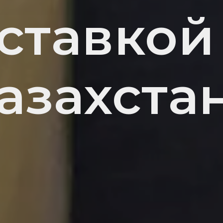
ставкой
азахста