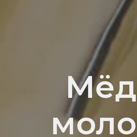
Мёд
моло