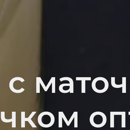
 с мато
чком оп