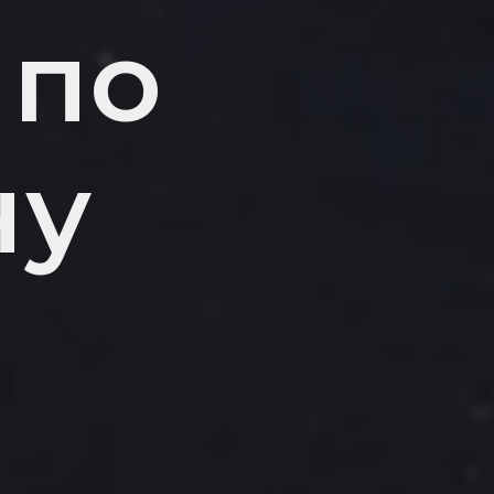
 по
ну