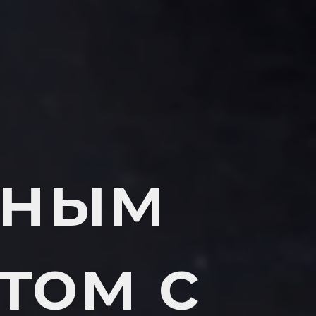
чным
том с