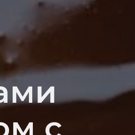
ами
ом с