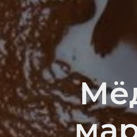
Мё
мар