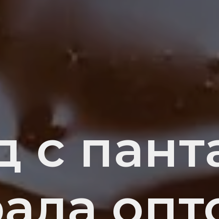
д с пант
ала опт