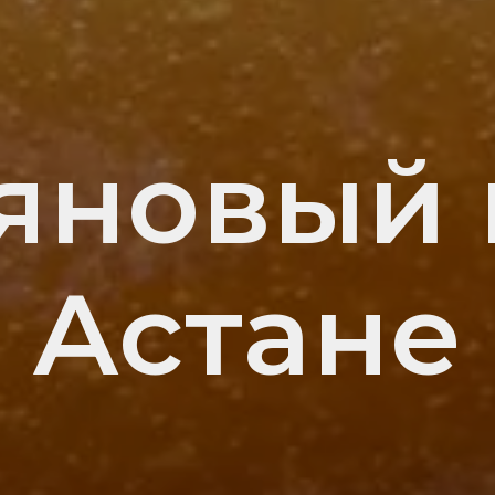
яновый 
Астане