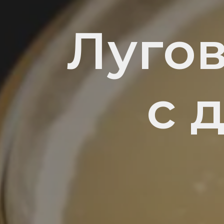
Луго
с 