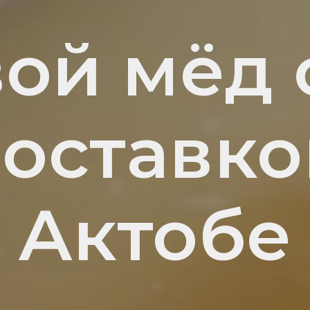
вой мёд 
доставко
Актобе