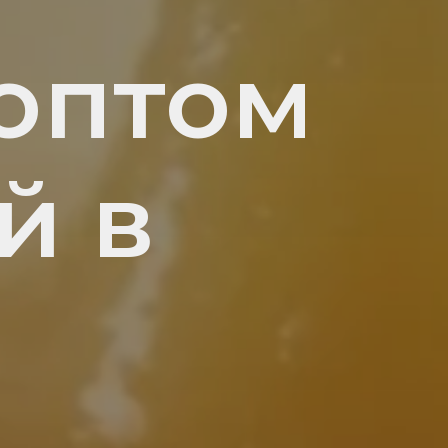
оптом
й в