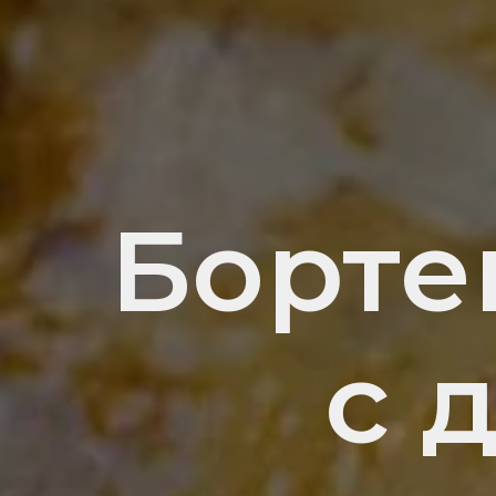
Борте
с 