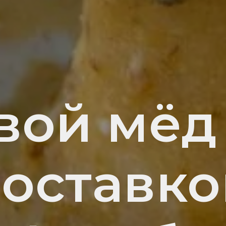
вой мёд
доставко