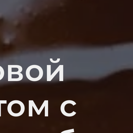
овой
том с