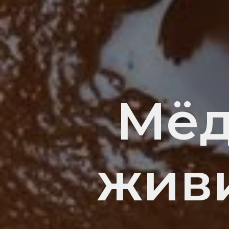
Мёд
живи