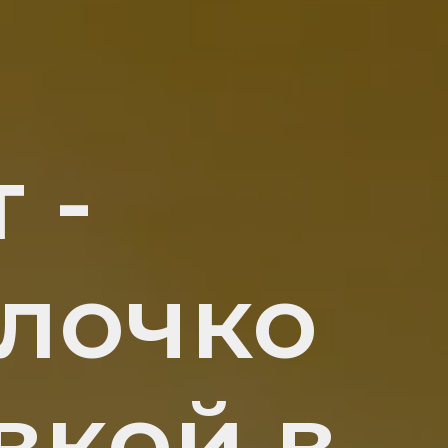
 -
лочко
вкой в