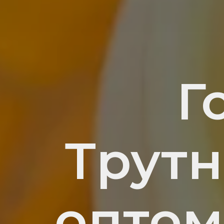
Г
Трут
оптом