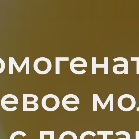
омогенат
невое мо
 с доста