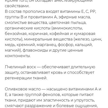
Кроме того, он обладает анестезирующими
свойствами.
В состав прополиса входят витамины E, C, PP,
группы B и провитамин A, эфирные масла,
смолистые вещества, цветочная пыльца,
органические кислоты (аминокислоты,
бензойная, коричная, кофейная и кумаровая
кислоты), минеральные вещества (железо, цинк,
медь, кремний, марганец, фосфор, кальций,
магний), флавоноиды и другие ценные
компоненты.
Пчелиный воск — обеспечивает длительную
защиту, останавливает кровь и способствует
регенерации тканей.
Оливковое масло — насыщено витаминами А и
Е, а также группой фенолов, которые питают
ткани, придают им эластичность и упругость,
смягчают раздражение и болевые ощущения,