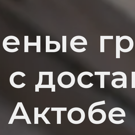
еные г
 с доста
Актобе