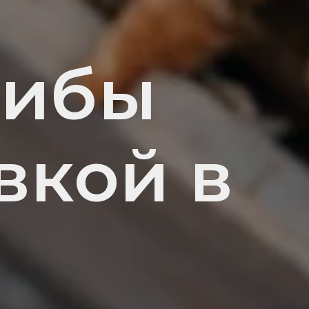
рибы
вкой в