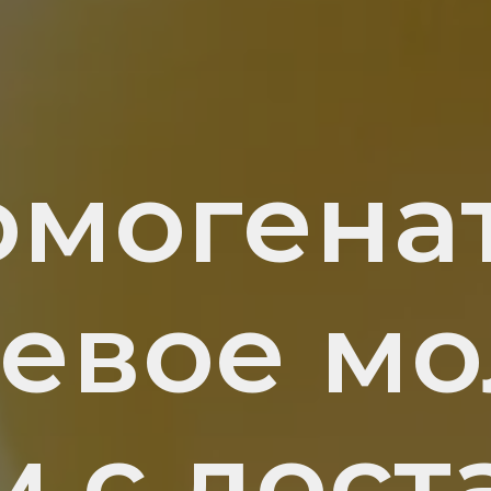
омогенат
невое мо
м с дост