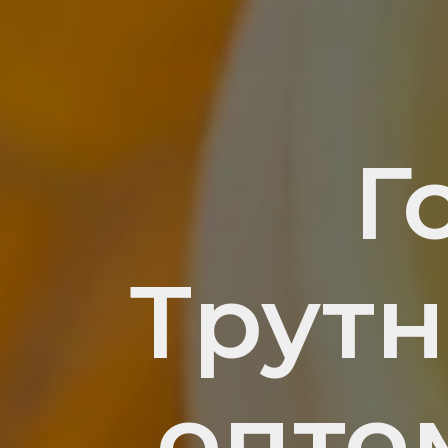
Г
Трут
опто