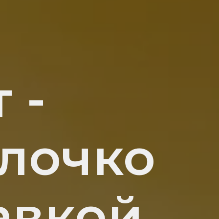
 -
лочко
авкой