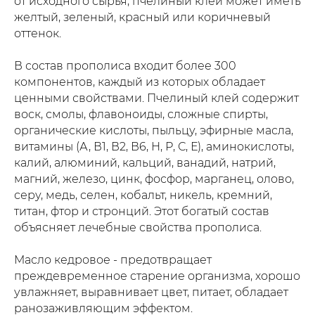
от исходного сырья, пчелиный клей может иметь
желтый, зеленый, красный или коричневый
оттенок.
В состав прополиса входит более 300
компонентов, каждый из которых обладает
ценными свойствами. Пчелиный клей содержит
воск, смолы, флавоноиды, сложные спирты,
органические кислоты, пыльцу, эфирные масла,
витамины (А, В1, В2, В6, Н, Р, С, Е), аминокислоты,
калий, алюминий, кальций, ванадий, натрий,
магний, железо, цинк, фосфор, марганец, олово,
серу, медь, селен, кобальт, никель, кремний,
титан, фтор и стронций. Этот богатый состав
объясняет лечебные свойства прополиса.
Масло кедровое - предотвращает
преждевременное старение организма, хорошо
увлажняет, выравнивает цвет, питает, обладает
ранозаживляющим эффектом.