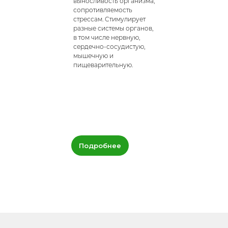
выносливость организма,
сопротивляемость
стрессам. Стимулирует
разные системы органов,
в том числе нервную,
сердечно-сосудистую,
мышечную и
пищеварительную.
Подробнее