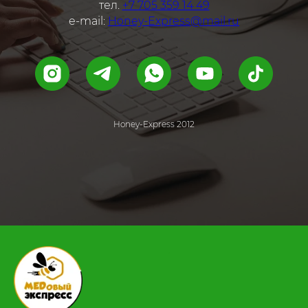
тел.
+7 705 359 14 49
e-mail:
Honey-Express@mail.ru
Honey-Express 2012
.